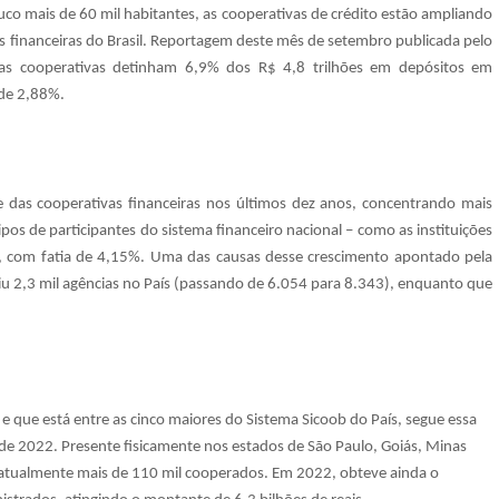
uco mais de 60 mil habitantes, as cooperativas de crédito estão ampliando
ões financeiras do Brasil. Reportagem deste mês de setembro publicada pelo
s cooperativas detinham 6,9% dos R$ 4,8 trilhões em depósitos em
 de 2,88%.
das cooperativas financeiras nos últimos dez anos, concentrando mais
os de participantes do sistema financeiro nacional – como as instituições
, com fatia de 4,15%. Uma das causas desse crescimento apontado pela
iu 2,3 mil agências no País (passando de 6.054 para 8.343), enquanto que
 e que está entre as cinco maiores do Sistema Sicoob do País, segue essa
e 2022. Presente fisicamente nos estados de São Paulo, Goiás, Minas
iza atualmente mais de 110 mil cooperados. Em 2022, obteve ainda o