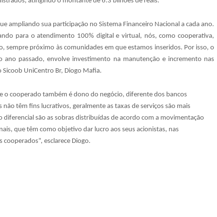
strados, atingindo o montante de 6.3 bilhões de reais.
ue ampliando sua participação no Sistema Financeiro Nacional a cada ano.
grando para o atendimento 100% digital e virtual, nós, como cooperativa,
do, sempre próximo às comunidades em que estamos inseridos. Por isso, o
o ano passado, envolve investimento na manutenção e incremento nas
 do Sicoob UniCentro Br, Diogo Mafia.
que o cooperado também é dono do negócio, diferente dos bancos
 não têm fins lucrativos, geralmente as taxas de serviços são mais
ro diferencial são as sobras distribuídas de acordo com a movimentação
nais, que têm como objetivo dar lucro aos seus acionistas, nas
us cooperados”, esclarece Diogo.