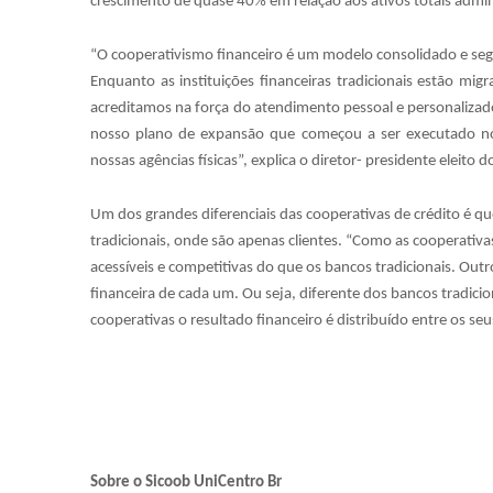
crescimento de quase 40% em relação aos ativos totais admini
“O cooperativismo financeiro é um modelo consolidado e seg
Enquanto as instituições financeiras tradicionais estão mi
acreditamos na força do atendimento pessoal e personaliza
nosso plano de expansão que começou a ser executado n
nossas agências físicas”, explica o diretor- presidente eleito
Um dos grandes diferenciais das cooperativas de crédito é 
tradicionais, onde são apenas clientes. “Como as cooperativas
acessíveis e competitivas do que os bancos tradicionais. Out
financeira de cada um. Ou seja, diferente dos bancos tradicio
cooperativas o resultado financeiro é distribuído entre os se
Sobre o Sicoob UniCentro Br