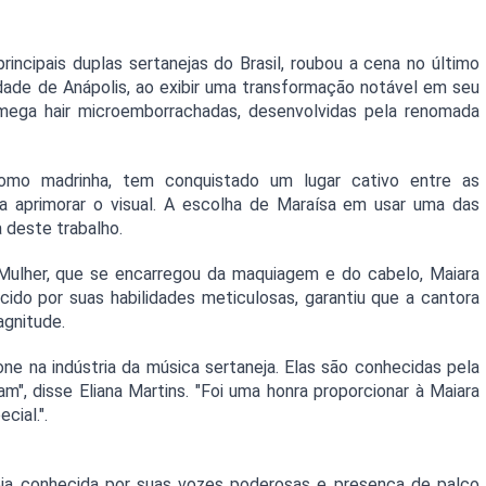
ncipais duplas sertanejas do Brasil, roubou a cena no último 
idade de Anápolis, ao exibir uma transformação notável em seu 
mega hair microemborrachadas, desenvolvidas pela renomada 
como madrinha, tem conquistado um lugar cativo entre as 
a aprimorar o visual. A escolha de Maraísa em usar uma das 
a deste trabalho.
Mulher, que se encarregou da maquiagem e do cabelo, Maiara 
ido por suas habilidades meticulosas, garantiu que a cantora 
agnitude.
ne na indústria da música sertaneja. Elas são conhecidas pela 
, disse Eliana Martins. "Foi uma honra proporcionar à Maiara 
cial.".
ja conhecida por suas vozes poderosas e presença de palco 