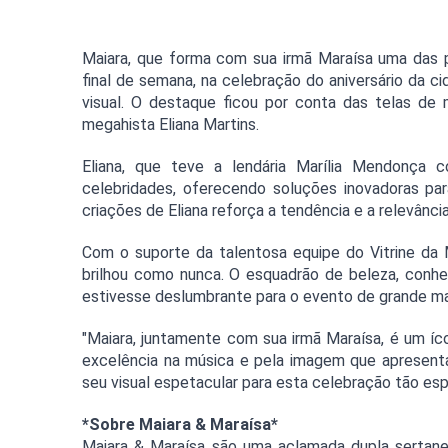
Maiara, que forma com sua irmã Maraísa uma das pri
final de semana, na celebração do aniversário da c
visual. O destaque ficou por conta das telas de 
megahista Eliana Martins.
Eliana, que teve a lendária Marília Mendonça 
celebridades, oferecendo soluções inovadoras par
criações de Eliana reforça a tendência e a relevânci
Com o suporte da talentosa equipe do Vitrine da 
brilhou como nunca. O esquadrão de beleza, conhec
estivesse deslumbrante para o evento de grande m
"Maiara, juntamente com sua irmã Maraísa, é um íco
excelência na música e pela imagem que apresentam"
seu visual espetacular para esta celebração tão espe
*Sobre Maiara & Maraísa*
Maiara & Maraísa são uma aclamada dupla sertane