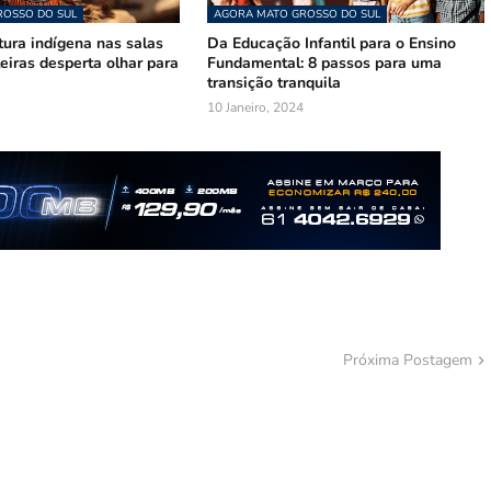
OSSO DO SUL
AGORA MATO GROSSO DO SUL
tura indígena nas salas
Da Educação Infantil para o Ensino
leiras desperta olhar para
Fundamental: 8 passos para uma
transição tranquila
10 Janeiro, 2024
Próxima Postagem