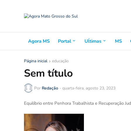
Agora MS
Portal
Uĺtimas
MS
Página inicial
educação
Sem título
Por
Redação
-
quarta-feira, agosto 23, 2023
Equilíbrio entre Penhora Trabalhista e Recuperação Judic