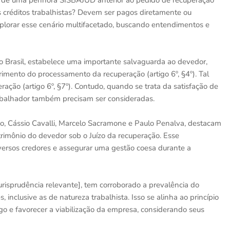
te de uma penhora SISBAJUD anterior ao pedido de recuperação
os créditos trabalhistas? Devem ser pagos diretamente ou
plorar esse cenário multifacetado, buscando entendimentos e
no Brasil, estabelece uma importante salvaguarda ao devedor,
mento do processamento da recuperação (artigo 6º, §4º). Tal
ção (artigo 6º, §7º). Contudo, quando se trata da satisfação de
 trabalhador também precisam ser consideradas.
o, Cássio Cavalli, Marcelo Sacramone e Paulo Penalva, destacam
trimônio do devedor sob o Juízo da recuperação. Esse
versos credores e assegurar uma gestão coesa durante a
urisprudência relevante], tem corroborado a prevalência do
 inclusive as de natureza trabalhista. Isso se alinha ao princípio
ogo e favorecer a viabilização da empresa, considerando seus