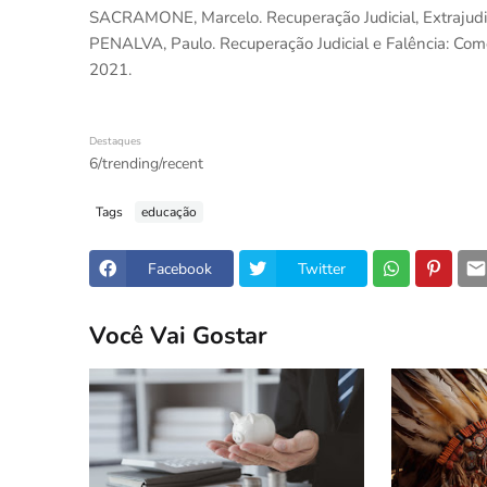
SACRAMONE, Marcelo. Recuperação Judicial, Extrajudicia
PENALVA, Paulo. Recuperação Judicial e Falência: Come
2021.
Destaques
6/trending/recent
Tags
educação
Facebook
Twitter
Você Vai Gostar