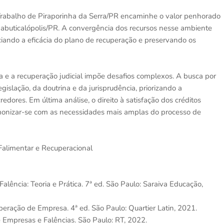
Trabalho de Piraporinha da Serra/PR encaminhe o valor penhorado
 Jabuticalópolis/PR. A convergência dos recursos nesse ambiente
iando a eficácia do plano de recuperação e preservando os
a e a recuperação judicial impõe desafios complexos. A busca por
gislação, da doutrina e da jurisprudência, priorizando a
dores. Em última análise, o direito à satisfação dos créditos
monizar-se com as necessidades mais amplas do processo de
 Falimentar e Recuperacional
Falência: Teoria e Prática. 7ª ed. São Paulo: Saraiva Educação,
eração de Empresa. 4ª ed. São Paulo: Quartier Latin, 2021.
 Empresas e Falências. São Paulo: RT, 2022.