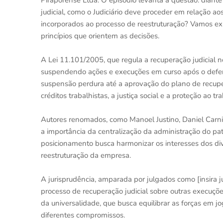
Piraporense Ltda. O episódio levanta a questão: dian
judicial, como o Judiciário deve proceder em relação a
incorporados ao processo de reestruturação? Vamos ex
princípios que orientem as decisões.
A Lei 11.101/2005, que regula a recuperação judicial 
suspendendo ações e execuções em curso após o deferi
suspensão perdura até a aprovação do plano de recupera
créditos trabalhistas, a justiça social e a proteção ao
Autores renomados, como Manoel Justino, Daniel Carni
a importância da centralização da administração do pa
posicionamento busca harmonizar os interesses dos di
reestruturação da empresa.
A jurisprudência, amparada por julgados como [insira j
processo de recuperação judicial sobre outras execuções,
da universalidade, que busca equilibrar as forças em j
diferentes compromissos.