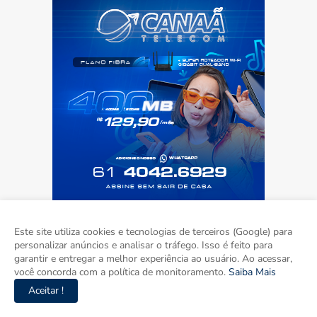
Este site utiliza cookies e tecnologias de terceiros (Google) para
personalizar anúncios e analisar o tráfego. Isso é feito para
garantir e entregar a melhor experiência ao usuário. Ao acessar,
você concorda com a política de monitoramento.
Saiba Mais
Aceitar !