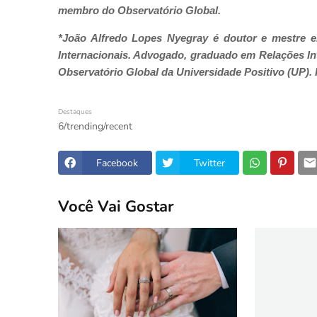
membro do Observatório Global.
*João Alfredo Lopes Nyegray é doutor e mestre em
Internacionais. Advogado, graduado em Relações In
Observatório Global da Universidade Positivo (UP).
Destaques
6/trending/recent
Facebook
Twitter
Você Vai Gostar