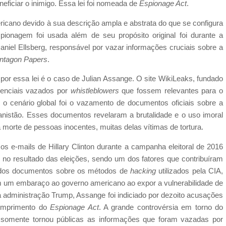
ficiar o inimigo. Essa lei foi nomeada de
Espionage Act
.
ricano devido à sua descrição ampla e abstrata do que se configura
pionagem foi usada além de seu propósito original foi durante a
niel Ellsberg, responsável por vazar informações cruciais sobre a
ntagon Papers
.
or essa lei é o caso de Julian Assange. O site WikiLeaks, fundado
idenciais vazados por
whistleblowers
que fossem relevantes para o
 o cenário global foi o vazamento de documentos oficiais sobre a
anistão. Esses documentos revelaram a brutalidade e o uso imoral
na morte de pessoas inocentes, muitas delas vítimas de tortura.
s e-mails de Hillary Clinton durante a campanha eleitoral de 2016
 no resultado das eleições, sendo um dos fatores que contribuíram
zados documentos sobre os métodos de
hacking
utilizados pela CIA,
um embaraço ao governo americano ao expor a vulnerabilidade de
 administração Trump, Assange foi indiciado por dezoito acusações
cumprimento do
Espionage Act
. A grande controvérsia em torno do
a somente tornou públicas as informações que foram vazadas por