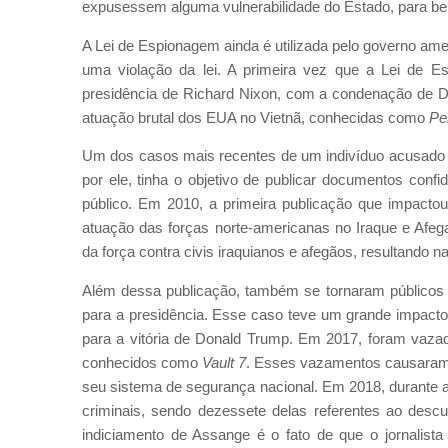
expusessem alguma vulnerabilidade do Estado, para bene
A Lei de Espionagem ainda é utilizada pelo governo ame
uma violação da lei. A primeira vez que a Lei de Es
presidência de Richard Nixon, com a condenação de Da
atuação brutal dos EUA no Vietnã, conhecidas como
Pe
Um dos casos mais recentes de um indivíduo acusado p
por ele, tinha o objetivo de publicar documentos conf
público. Em 2010, a primeira publicação que impactou
atuação das forças norte-americanas no Iraque e Afeg
da força contra civis iraquianos e afegãos, resultando 
Além dessa publicação, também se tornaram públicos o
para a presidência. Esse caso teve um grande impacto
para a vitória de Donald Trump. Em 2017, foram va
conhecidos como
Vault 7
. Esses vazamentos causaram 
seu sistema de segurança nacional. Em 2018, durante a
criminais, sendo dezessete delas referentes ao des
indiciamento de Assange é o fato de que o jornalist