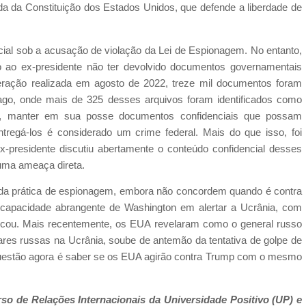
nda da Constituição dos Estados Unidos, que defende a liberdade de
icial sob a acusação de violação da Lei de Espionagem. No entanto,
o ao ex-presidente não ter devolvido documentos governamentais
eração realizada em agosto de 2022, treze mil documentos foram
go, onde mais de 325 desses arquivos foram identificados como
m, manter em sua posse documentos confidenciais que possam
regá-los é considerado um crime federal. Mais do que isso, foi
-presidente discutiu abertamente o conteúdo confidencial desses
uma ameaça direta.
 da prática de espionagem, embora não concordem quando é contra
apacidade abrangente de Washington em alertar a Ucrânia, com
scou. Mais recentemente, os EUA revelaram como o general russo
ares russas na Ucrânia, soube de antemão da tentativa de golpe de
questão agora é saber se os EUA agirão contra Trump com o mesmo
so de Relações Internacionais da Universidade Positivo (UP) e