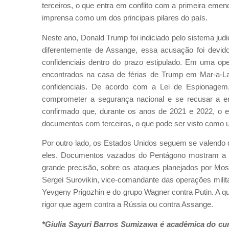
terceiros, o que entra em conflito com a primeira eme
imprensa como um dos principais pilares do país.
Neste ano, Donald Trump foi indiciado pelo sistema jud
diferentemente de Assange, essa acusação foi devid
confidenciais dentro do prazo estipulado. Em uma op
encontrados na casa de férias de Trump em Mar-a-La
confidenciais. De acordo com a Lei de Espionage
comprometer a segurança nacional e se recusar a ent
confirmado que, durante os anos de 2021 e 2022, o ex
documentos com terceiros, o que pode ser visto como 
Por outro lado, os Estados Unidos seguem se valendo
eles. Documentos vazados do Pentágono mostram a c
grande precisão, sobre os ataques planejados por Mo
Sergei Surovikin, vice-comandante das operações milit
Yevgeny Prigozhin e do grupo Wagner contra Putin. A 
rigor que agem contra a Rússia ou contra Assange.
*Giulia Sayuri Barros Sumizawa é acadêmica do cur