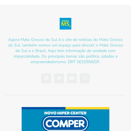
Agora Mato Grosso do Sul é o site de notícias do Mato Grosso
do Sul, também somos um espaço para discutir o Mato Grosso
do Sul e o Brasil. Aqui tem informação de verdade com
imparcialidade. Os principais temas são política, cidades e
empreendedorismo. DRT 0010556/DF.