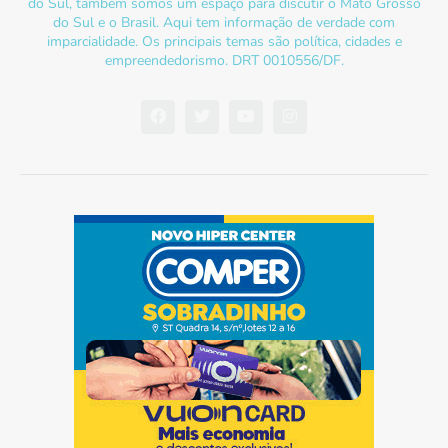
do Sul, também somos um espaço para discutir o Mato Grosso
do Sul e o Brasil. Aqui tem informação de verdade com
imparcialidade. Os principais temas são política, cidades e
empreendedorismo. DRT 0010556/DF.