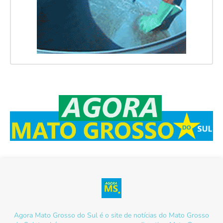
Agora Mato Grosso do Sul é o site de notícias do Mato Grosso