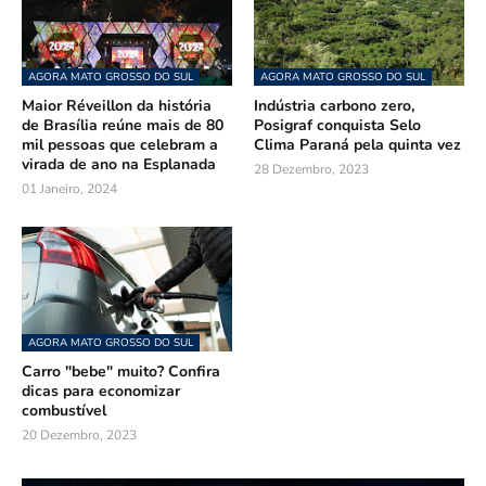
AGORA MATO GROSSO DO SUL
AGORA MATO GROSSO DO SUL
Maior Réveillon da história
Indústria carbono zero,
de Brasília reúne mais de 80
Posigraf conquista Selo
mil pessoas que celebram a
Clima Paraná pela quinta vez
virada de ano na Esplanada
28 Dezembro, 2023
01 Janeiro, 2024
AGORA MATO GROSSO DO SUL
Carro "bebe" muito? Confira
dicas para economizar
combustível
20 Dezembro, 2023