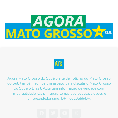
Agora Mato Grosso do Sul é o site de notícias do Mato Grosso
do Sul, também somos um espaço para discutir o Mato Grosso
do Sul e o Brasil. Aqui tem informação de verdade com
imparcialidade. Os principais temas são política, cidades e
empreendedorismo. DRT 0010556/DF.