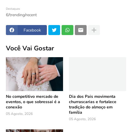
Destaques
6/trending/recent
Facebook
Você Vai Gostar
No competitivo mercado de
Dia dos Pais movimenta
eventos, o que sobressai é a
churrascarias e fortalece
conexão
tradição do almoço em
família
05 Agosto, 2026
05 Agosto, 2026