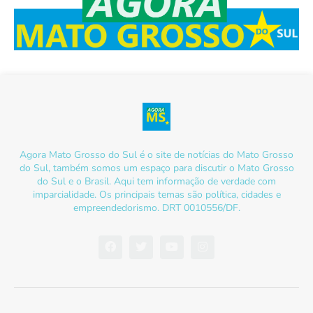
Agora Mato Grosso do Sul é o site de notícias do Mato Grosso
do Sul, também somos um espaço para discutir o Mato Grosso
do Sul e o Brasil. Aqui tem informação de verdade com
imparcialidade. Os principais temas são política, cidades e
empreendedorismo. DRT 0010556/DF.