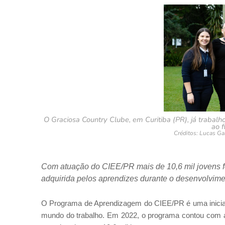
O Graciosa Country Clube, em Curitiba (PR), já traba
ao 
Créditos: Lucas Ga
Com atuação do CIEE/PR mais de 10,6 mil jovens f
adquirida pelos aprendizes durante o desenvolvimen
O Programa de Aprendizagem do CIEE/PR é uma iniciati
mundo do trabalho. Em 2022, o programa contou com a 