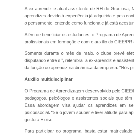
A ex-aprendiz e atual assistente de RH do Graciosa, M
aprendizes devido à experiência já adquirida e pelo co
o pensamento, entende como funciona e já está acost
Além de beneficiar os estudantes, o Programa de Apr
profissionais em formação e com o auxílio do CIEE/PR 
Somente durante o mês de maio, o clube prevê efe
disputando entre si”, relembra a ex-aprendiz e assiste
da função do aprendiz na dinâmica da empresa. “Nós pr
Auxílio multidisciplinar
O Programa de Aprendizagem desenvolvido pelo CIEE/PR
pedagogos, psicólogos e assistentes sociais que têm 
Essa abordagem visa ajudar os aprendizes em seu 
psicossocial. “Se o jovem souber e tiver atitude para ap
gestora Eloise.
Para participar do programa, basta estar matriculado