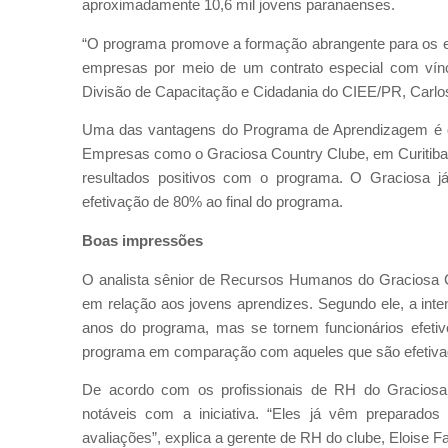
aproximadamente 10,6 mil jovens paranaenses.
“O programa promove a formação abrangente para os es
empresas por meio de um contrato especial com víncu
Divisão de Capacitação e Cidadania do CIEE/PR, Carlos
Uma das vantagens do Programa de Aprendizagem é que 
Empresas como o Graciosa Country Clube, em Curitiba
resultados positivos com o programa. O Graciosa j
efetivação de 80% ao final do programa.
Boas impressões
O analista sênior de Recursos Humanos do Graciosa Co
em relação aos jovens aprendizes. Segundo ele, a int
anos do programa, mas se tornem funcionários efetivo
programa em comparação com aqueles que são efetivad
De acordo com os profissionais de RH do Graciosa C
notáveis com a iniciativa. “Eles já vêm preparad
avaliações”, explica a gerente de RH do clube, Eloise 