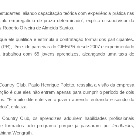
tudantes, aliando capacitação teórica com experiência prática nas
lo empregatício de prazo determinado”, explica o supervisor da
 Roberto Oliveira de Almeida Santos.
ele qualifica e estimula a contratação formal dos participantes.
 (PR), têm sido parceiras do CIEE/PR desde 2007 e experimentado
á trabalhou com 65 jovens aprendizes, alcançando uma taxa de
untry Club, Paulo Henrique Poletto, ressalta a visão da empresa
enção é que eles não entrem apenas para cumprir o período de dois
s. “É muito diferente ver o jovem aprendiz entrando e saindo do
os”, enfatiza.
ountry Club, os aprendizes adquirem habilidades profissionais
os e formados pelo programa porque já passaram por
feedbacks
,
Fabiana Wengrath.