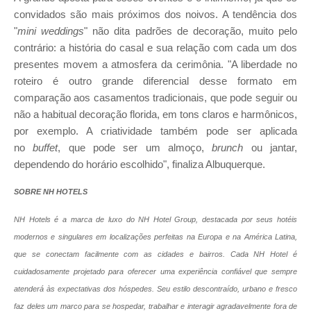
convidados são mais próximos dos noivos. A tendência dos
"
mini weddings
" não dita padrões de decoração, muito pelo
contrário: a história do casal e sua relação com cada um dos
presentes movem a atmosfera da cerimônia. "A liberdade no
roteiro é outro grande diferencial desse formato em
comparação aos casamentos tradicionais, que pode seguir ou
não a habitual decoração florida, em tons claros e harmônicos,
por exemplo. A criatividade também pode ser aplicada
no
buffet
, que pode ser um almoço,
brunch
ou jantar,
dependendo do horário escolhido", finaliza Albuquerque.
SOBRE NH HOTELS
NH Hotels é a marca de luxo do NH Hotel Group, destacada por seus hotéis
modernos e singulares em localizações perfeitas na Europa e na América Latina,
que se conectam facilmente com as cidades e bairros. Cada NH Hotel é
cuidadosamente projetado para oferecer uma experiência confiável que sempre
atenderá às expectativas dos hóspedes. Seu estilo descontraído, urbano e fresco
faz deles um marco para se hospedar, trabalhar e interagir agradavelmente fora de