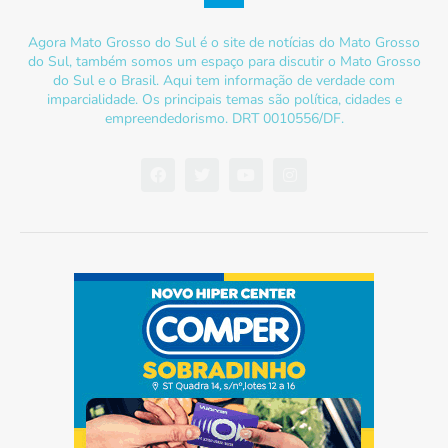
Agora Mato Grosso do Sul é o site de notícias do Mato Grosso
do Sul, também somos um espaço para discutir o Mato Grosso
do Sul e o Brasil. Aqui tem informação de verdade com
imparcialidade. Os principais temas são política, cidades e
empreendedorismo. DRT 0010556/DF.