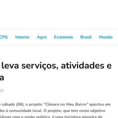
CPG
Interior
Agro
Economia
Brasil
Mundo
eva serviços, atividades e
a
023
o sábado (06), o projeto "Câmara no Meu Bairro" aportou em
des à comunidade local. O projeto, que tem como objetivo
iálogo com o poder público, é uma iniciativa pioneira da