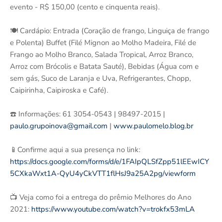
evento - R$ 150,00 (cento e cinquenta reais).
🍽️ Cardápio: Entrada (Coração de frango, Linguiça de frango
e Polenta) Buffet (Filé Mignon ao Molho Madeira, Filé de
Frango ao Molho Branco, Salada Tropical, Arroz Branco,
Arroz com Brócolis e Batata Sauté), Bebidas (Água com e
sem gás, Suco de Laranja e Uva, Refrigerantes, Chopp,
Caipirinha, Caipiroska e Café).
☎️ Informações: 61 3054-0543 | 98497-2015 |
paulo.grupoinova@gmail.com
|
www.paulomelo.blog.br
📱Confirme aqui a sua presença no link:
https://docs.google.com/forms/d/e/1FAIpQLSfZpp51lEEwICY
5CXkaWxt1A-QyU4yCkVTT1flHsJ9a25A2pg/viewform
📺 Veja como foi a entrega do prêmio Melhores do Ano
2021:
https://www.youtube.com/watch?v=trokfx53mLA