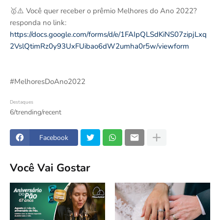
🥇⚠️ Você quer receber o prêmio Melhores do Ano 2022?
responda no link:
https://docs.google.com/forms/d/e/1FAIpQLSdKiNS07zipjLxq
2VslQtimRz0y93UxFUibao6dW2umha0r5w/viewform
#MelhoresDoAno2022
Destaques
6/trending/recent
Facebook
Você Vai Gostar