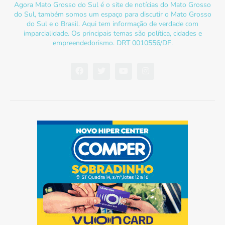
Agora Mato Grosso do Sul é o site de notícias do Mato Grosso
do Sul, também somos um espaço para discutir o Mato Grosso
do Sul e o Brasil. Aqui tem informação de verdade com
imparcialidade. Os principais temas são política, cidades e
empreendedorismo. DRT 0010556/DF.