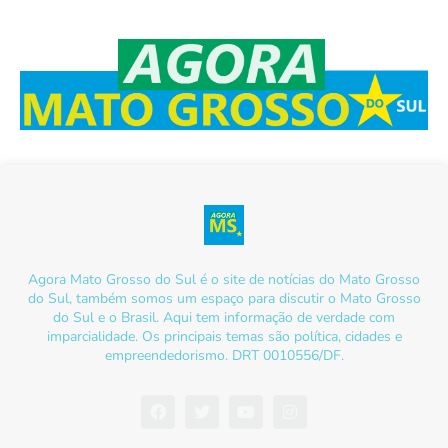
Agora Mato Grosso do Sul é o site de notícias do Mato Grosso
do Sul, também somos um espaço para discutir o Mato Grosso
do Sul e o Brasil. Aqui tem informação de verdade com
imparcialidade. Os principais temas são política, cidades e
empreendedorismo. DRT 0010556/DF.