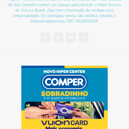
do Sul, também somos um espaço para discutir o Mato Grosso
do Sul e o Brasil. Aqui tem informação de verdade com
imparcialidade. Os principais temas são política, cidades e
empreendedorismo. DRT 0010556/DF.