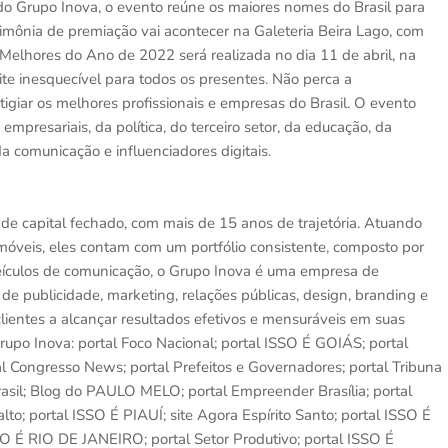
o Grupo Inova, o evento reúne os maiores nomes do Brasil para
rimônia de premiação vai acontecer na Galeteria Beira Lago, com
 Melhores do Ano de 2022 será realizada no dia 11 de abril, na
ite inesquecível para todos os presentes. Não perca a
igiar os melhores profissionais e empresas do Brasil. O evento
presariais, da política, do terceiro setor, da educação, da
a comunicação e influenciadores digitais.
de capital fechado, com mais de 15 anos de trajetória. Atuando
óveis, eles contam com um portfólio consistente, composto por
ículos de comunicação, o Grupo Inova é uma empresa de
 de publicidade, marketing, relações públicas, design, branding e
lientes a alcançar resultados efetivos e mensuráveis em suas
po Inova: portal Foco Nacional; portal ISSO É GOIÁS; portal
l Congresso News; portal Prefeitos e Governadores; portal Tribuna
asil; Blog do PAULO MELO; portal Empreender Brasília; portal
to; portal ISSO É PIAUÍ; site Agora Espírito Santo; portal ISSO É
É RIO DE JANEIRO; portal Setor Produtivo; portal ISSO É