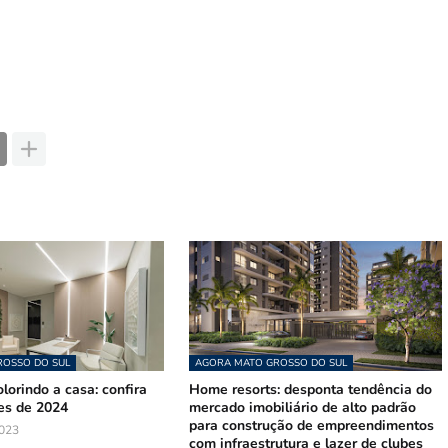
OSSO DO SUL
AGORA MATO GROSSO DO SUL
orindo a casa: confira
Home resorts: desponta tendência do
es de 2024
mercado imobiliário de alto padrão
para construção de empreendimentos
023
com infraestrutura e lazer de clubes