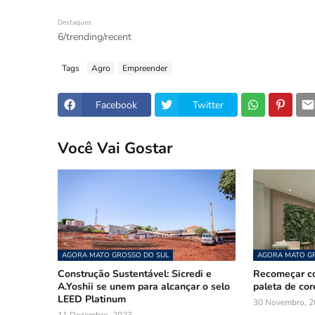
Destaques
6/trending/recent
Tags
Agro
Empreender
Facebook
Twitter
Você Vai Gostar
AGORA MATO GROSSO DO SUL
AGORA MATO GR
Construção Sustentável: Sicredi e
Recomeçar col
A.Yoshii se unem para alcançar o selo
paleta de cor
LEED Platinum
30 Novembro, 2