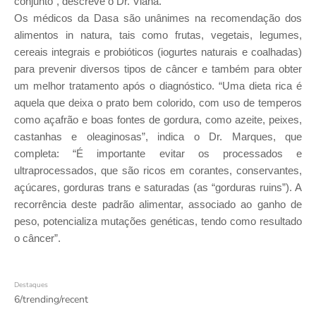
conjunto", descreve o Dr. Viana.
Os médicos da Dasa são unânimes na recomendação dos
alimentos in natura, tais como frutas, vegetais, legumes,
cereais integrais e probióticos (iogurtes naturais e coalhadas)
para prevenir diversos tipos de câncer e também para obter
um melhor tratamento após o diagnóstico. “Uma dieta rica é
aquela que deixa o prato bem colorido, com uso de temperos
como açafrão e boas fontes de gordura, como azeite, peixes,
castanhas e oleaginosas”, indica o Dr. Marques, que
completa: “É importante evitar os processados e
ultraprocessados, que são ricos em corantes, conservantes,
açúcares, gorduras trans e saturadas (as “gorduras ruins”). A
recorrência deste padrão alimentar, associado ao ganho de
peso, potencializa mutações genéticas, tendo como resultado
o câncer”.
Destaques
6/trending/recent