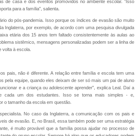
fas de casa e dos eventos promovidos no ambiente escolar. "Isso
orta para a família”, salienta.
nário do pós-pandemia. Isso porque os índices de evasão são muito
a Inglaterra, por exemplo, de acordo com uma pesquisa divulgada
aixa etária dos 15 anos tem faltado consistentemente às aulas ao
 problema sistêmico, mensagens personalizadas podem ser a linha de
 volta à escola.
os pais, não é diferente. A relação entre família e escola tem uma
dos pela equipe, quando eles deixam de ser só mais um pai de aluno
uncionar e a criança ou adolescente aprender”, explica Leal. Daí a
de cada um dos estudantes. Isso se torna mais simples - e,
nor o tamanho da escola em questão.
especialista. No caso da Inglaterra, a comunicação com os pais e
íveis de evasão. E, no Brasil, essa também pode ser uma estratégia
nte, é muito provável que a família possa ajudar no processo de
stante do grupo escolar. Sempre há algo que os educadores podem