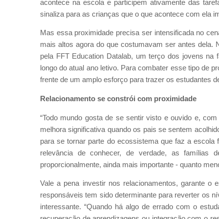
acontece na escola e participem ativamente das tare
sinaliza para as crianças que o que acontece com ela imp
Mas essa proximidade precisa ser intensificada no ce
mais altos agora do que costumavam ser antes dela. N
pela FFT Education Datalab, um terço dos jovens na f
longo do atual ano letivo. Para combater esse tipo de
frente de um amplo esforço para trazer os estudantes de
Relacionamento se constrói com proximidade
“Todo mundo gosta de se sentir visto e ouvido e, com 
melhora significativa quando os pais se sentem acolhi
para se tornar parte do ecossistema que faz a escola f
relevância de conhecer, de verdade, as famílias 
proporcionalmente, ainda mais importante - quanto me
Vale a pena investir nos relacionamentos, garante o 
responsáveis tem sido determinante para reverter os n
interessante. “Quando há algo de errado com o estuda
recuperação de aprendizagens ou integração com o re