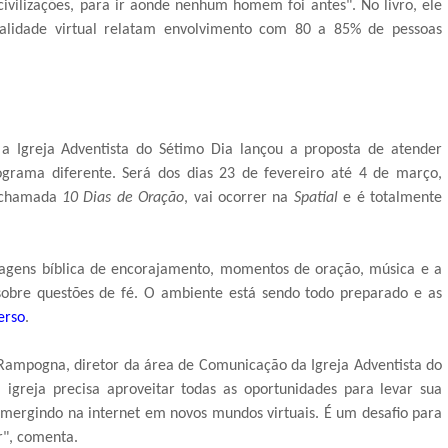
ivilizações, para ir aonde nenhum homem foi antes". No livro, ele
alidade virtual relatam envolvimento com 80 a 85% de pessoas
 a Igreja Adventista do Sétimo Dia lançou a proposta de atender
grama diferente. Será dos dias 23 de fevereiro até 4 de março,
a, chamada
10 Dias de Oração
, vai ocorrer na
Spatial
e é totalmente
sagens bíblica de encorajamento, momentos de oração, música e a
sobre questões de fé. O ambiente está sendo todo preparado e as
erso
.
 Rampogna, diretor da área de Comunicação da Igreja Adventista do
igreja precisa aproveitar todas as oportunidades para levar sua
mergindo na internet em novos mundos virtuais. É um desafio para
r", comenta.