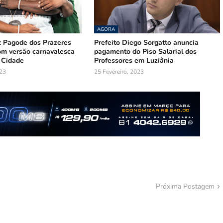
AGORA
: Pagode dos Prazeres
Prefeito Diego Sorgatto anuncia
com versão carnavalesca
pagamento do Piso Salarial dos
 Cidade
Professores em Luziânia
023
25 Fevereiro, 2023
Próxima Postagem