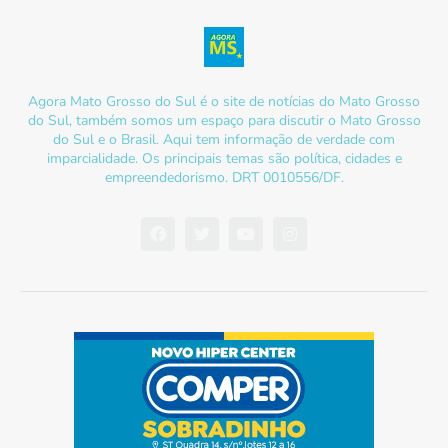
Agora Mato Grosso do Sul é o site de notícias do Mato Grosso
do Sul, também somos um espaço para discutir o Mato Grosso
do Sul e o Brasil. Aqui tem informação de verdade com
imparcialidade. Os principais temas são política, cidades e
empreendedorismo. DRT 0010556/DF.