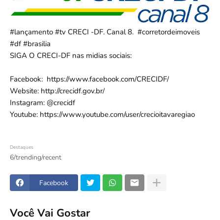
#lançamento
#tv
 CRECI -DF. Canal 8.  
#corretordeimoveis
#df
#brasilia
SIGA O CRECI-DF nas midias sociais:      

Facebook:  
https://www.facebook.com/CRECIDF/
Website: 
http://crecidf.gov.br/
Instagram: @crecidf      

Youtube: 
https://www.youtube.com/user/crecioitavaregiao
Destaques
6/trending/recent
Facebook
Você Vai Gostar