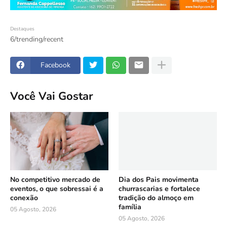
Destaques
6/trending/recent
Facebook
Você Vai Gostar
No competitivo mercado de
Dia dos Pais movimenta
eventos, o que sobressai é a
churrascarias e fortalece
conexão
tradição do almoço em
família
05 Agosto, 2026
05 Agosto, 2026