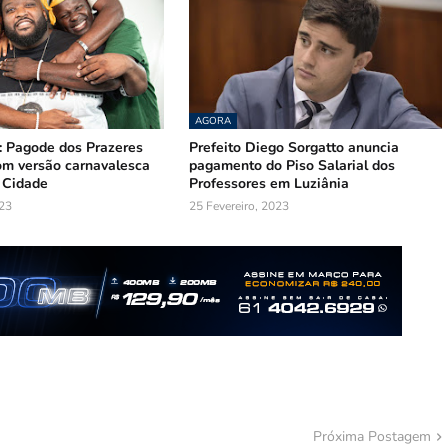
AGORA
: Pagode dos Prazeres
Prefeito Diego Sorgatto anuncia
com versão carnavalesca
pagamento do Piso Salarial dos
 Cidade
Professores em Luziânia
023
25 Fevereiro, 2023
Próxima Postagem