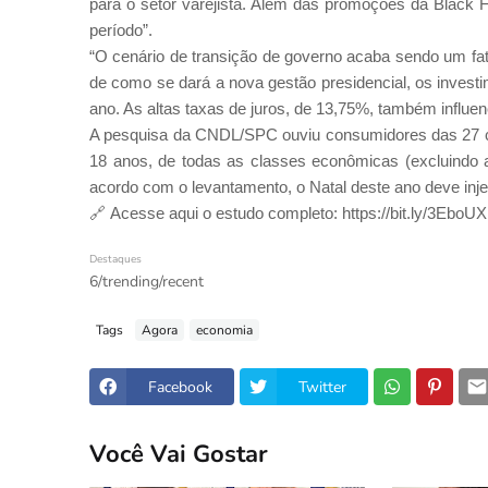
para o setor varejista. Além das promoções da Black F
período”.
“O cenário de transição de governo acaba sendo um fator
de como se dará a nova gestão presidencial, os invest
ano. As altas taxas de juros, de 13,75%, também influenc
A pesquisa da CNDL/SPC ouviu consumidores das 27 cap
18 anos, de todas as classes econômicas (excluindo 
acordo com o levantamento, o Natal deste ano deve inj
🔗
Acesse aqui o estudo completo: https://bit.ly/3EboU
Destaques
6/trending/recent
Tags
Agora
economia
Facebook
Twitter
Você Vai Gostar