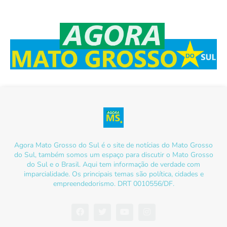
Agora Mato Grosso do Sul é o site de notícias do Mato Grosso
do Sul, também somos um espaço para discutir o Mato Grosso
do Sul e o Brasil. Aqui tem informação de verdade com
imparcialidade. Os principais temas são política, cidades e
empreendedorismo. DRT 0010556/DF.