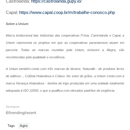
Castrolanda:
https://castrolanda.gupy.io/
Capal:
https://www.capal.coop.br/m/trabalhe-conosco.php
Sobre a Unium
Marca institucional das indústrias das cooperativas Frísia, Castrolanda e Capal, a
Unium representa os projetos em que as cooperativas paranaenses atuam em
parceria. Todas as marcas reunidas pela Unium, inclusive a Alegra, são
reconhecidas pela qualidade e excelência.
A Unium também conta com três marcas de lácteos: Naturalle - de produtos livres
de aditivos -, Colônia Holandesa e Colaso. No setor de grãos, a Unium conta com a
marca Herança Holandesa - farinha de trigo produzida em uma unidade totalmente
adequada à ISO 22000, o que a qualifica com elevados padrões de exigência.
Destaques
6/trending/recent
Tags
Agro