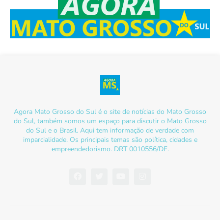
Agora Mato Grosso do Sul é o site de notícias do Mato Grosso
do Sul, também somos um espaço para discutir o Mato Grosso
do Sul e o Brasil. Aqui tem informação de verdade com
imparcialidade. Os principais temas são política, cidades e
empreendedorismo. DRT 0010556/DF.