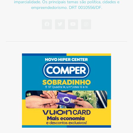
imparcialidade. Os principais temas são política, cidades e
empreendedorismo. DRT 0010556/DF.