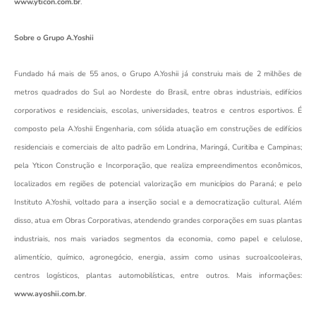
www.yticon.com.br
.
Sobre o Grupo A.Yoshii
Fundado há mais de 55 anos, o Grupo A.Yoshii já construiu mais de 2 milhões de
metros quadrados do Sul ao Nordeste do Brasil, entre obras industriais, edifícios
corporativos e residenciais, escolas, universidades, teatros e centros esportivos. É
composto pela A.Yoshii Engenharia, com sólida atuação em construções de edifícios
residenciais e comerciais de alto padrão em Londrina, Maringá, Curitiba e Campinas;
pela Yticon Construção e Incorporação, que realiza empreendimentos econômicos,
localizados em regiões de potencial valorização em municípios do Paraná; e pelo
Instituto A.Yoshii, voltado para a inserção social e a democratização cultural. Além
disso, atua em Obras Corporativas, atendendo grandes corporações em suas plantas
industriais, nos mais variados segmentos da economia, como papel e celulose,
alimentício, químico, agronegócio, energia, assim como usinas sucroalcooleiras,
centros logísticos, plantas automobilísticas, entre outros. Mais informações:
www.ayoshii.com.br
.