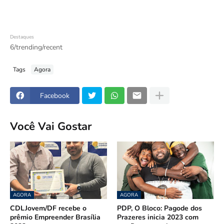
Destaques
6/trending/recent
Tags
Agora
Facebook
Você Vai Gostar
AGORA
AGORA
CDLJovem/DF recebe o
PDP, O Bloco: Pagode dos
prêmio Empreender Brasília
Prazeres inicia 2023 com