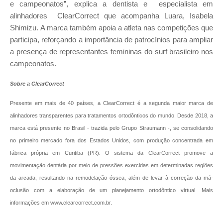
e campeonatos”, explica a dentista e especialista em
alinhadores ClearCorrect que acompanha Luara, Isabela
Shimizu. A marca também apoia a atleta nas competições que
participa, reforçando a importância de patrocínios para ampliar
a presença de representantes femininas do surf brasileiro nos
campeonatos.
Sobre a ClearCorrect
Presente em mais de 40 países, a ClearCorrect é a segunda maior marca de
alinhadores transparentes para tratamentos ortodônticos do mundo. Desde 2018, a
marca está presente no Brasil - trazida pelo Grupo Straumann -, se consolidando
no primeiro mercado fora dos Estados Unidos, com produção concentrada em
fábrica própria em Curitiba (PR). O sistema da ClearCorrect promove a
movimentação dentária por meio de pressões exercidas em determinadas regiões
da arcada, resultando na remodelação óssea, além de levar à correção da má-
oclusão com a elaboração de um planejamento ortodôntico virtual. Mais
informações em www.clearcorrect.com.br.