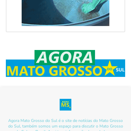
Agora Mato Grosso do Sul é o site de notícias do Mato Grosso
do Sul, também somos um espaço para discutir o Mato Grosso