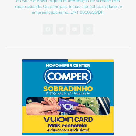
do Sul e o Brasil. Aqui tem informação de verdade com
imparcialidade. Os principais temas são política, cidades e
empreendedorismo. DRT 0010556/DF.