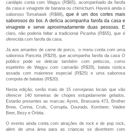
cardápio conta com Wagyu (R$65), acompanhado da farofa 
da casa e vinagrete de banana ou chimichurri. Haverá ainda o 
, que é um dos cortes mais 
saboroso Tomahawk (R$88)
saborosos do boi. A delícia acompanha farofa da casa e 
vinagrete e serve aproximadamente duas pessoas. E 
claro, não poderia faltar a tradicional Picanha (R$55), que é 
oferecida com farofa da casa. 
Já aos amantes de carne de porco,  o menu conta com uma 
saborosa Panceta (R$29), que acompanha farofa da casa O 
público pode se deliciar também com petiscos, como 
espetinho de Wagyu com camarão (R$39), batata rústica 
assada com maionese especial (R$25) e uma saborosa 
compota de batatas (R$20).
Nesta edição, 
serão mais de 15 cervejarias locais que vão 
oferecer 140 torneiras de chopes estupidamente gelados. 
Estarão presentes as marcas: Ayres, Brassaria 473, Brother 
Brew, Corina, Cruls, Corrupta, Dourado, Kombeer, Vaidee 
Beer, Bezy e Órbita.
O evento ainda conta com atrações de rock e de pop rock, 
além de uma área para as crianças se divertirem com 