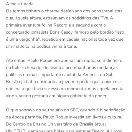
A meia furada
Os ternos tinham o charme desleixado dos bons jornalistas
que, àquela altura, estrelavam os noticiários das TVs. A
primeira aventura foi na Record e a segunda com o
conceituado jornalista Boris Casoy, famoso pelo bordão "isso
é uma vergonha", repetido em cadeia nacional toda vez que
um malfeito na política vinha à tona.
Até então, Paulo Roque era apenas um rapaz, sem dinheiro
no bolso, cheio de idealismo a acompanhar as mudanças
políticas na mais importante capital da América do Sul.
Brasília já tinha ensinado ao jovem repórter que a pior crise
não era a que fazia sucesso no momento, mas aquela oculta
ainda, sendo gestada em algum gabinete do poder.
O que sobrava do seu salário do SBT, quando à hiperinflação
da época permitia, Paulo Roque investia em livros e cultura.
Do Centro de Ensino Universitário de Brasília (atual
UNICEUB) ganhou uma bolsa para estudar Direito. Ali, logo