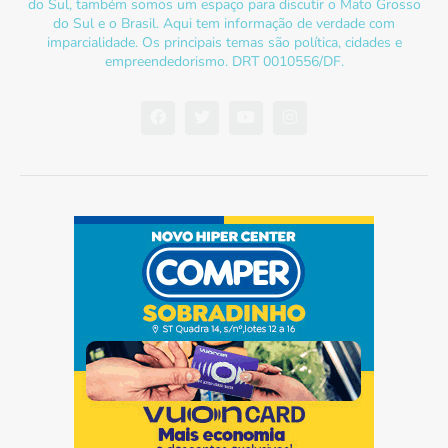
do Sul, também somos um espaço para discutir o Mato Grosso
do Sul e o Brasil. Aqui tem informação de verdade com
imparcialidade. Os principais temas são política, cidades e
empreendedorismo. DRT 0010556/DF.