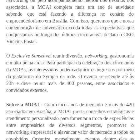
networking
 ou pelo acompanhamento mensal dos desafios dos 
associados, a MOAI completa mais um ano de atividade 
sabendo que está fazendo a diferença no cenário do 
empreendedorismo em Brasília. Com isso, queremos que a nossa 
comemoração de aniversário exceda todas as expectativas que 
conquistamos ao longo dos últimos cinco anos”, declara o CEO 
Vinicius Postai.
O 
Exclusive Sunset
 vai reunir diversão, 
networking
, gastronomia 
e muito pé na areia. Para participar da celebração dos cinco anos 
da MOAI, os interessados podem adquirir os ingressos por meio 
da plataforma do Sympla da rede. O evento se estende até às 
23h e deve reunir mais de 400 pessoas, entre associados e 
convidados externos.
Sobre a MOAI 
- 
Com cinco anos de mercado e mais de 420 
associados em Brasília, a MOAI presta conselhos estratégicos e 
atendimento personalizado para fomentar a troca de experiências 
entre empresários de diversos segmentos, promover o 
networking empresarial e alavancar valor de mercado a todos os 
envolvidos. Organiza, mensalmente, eventos, dentre eles as 