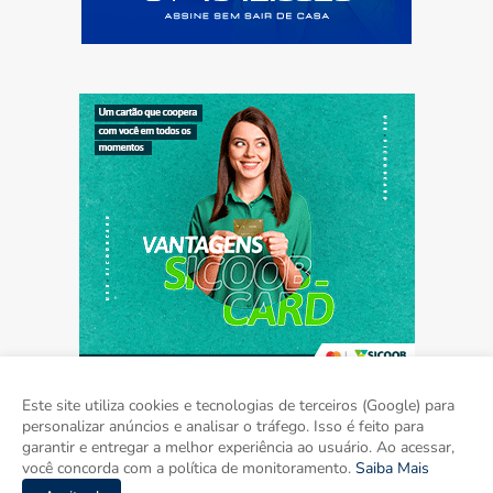
Este site utiliza cookies e tecnologias de terceiros (Google) para
personalizar anúncios e analisar o tráfego. Isso é feito para
garantir e entregar a melhor experiência ao usuário. Ao acessar,
Home
Sobre
Contato
Mídia Kit
você concorda com a política de monitoramento.
Saiba Mais