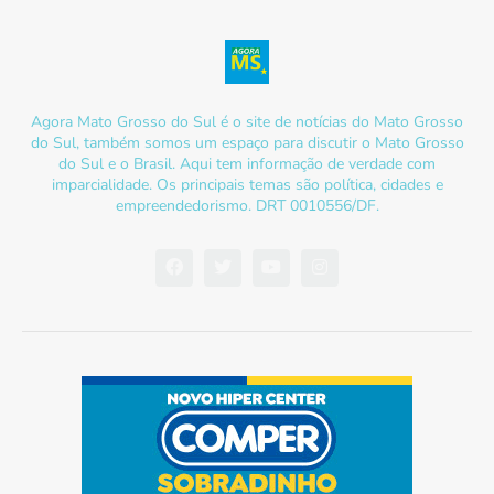
Agora Mato Grosso do Sul é o site de notícias do Mato Grosso
do Sul, também somos um espaço para discutir o Mato Grosso
do Sul e o Brasil. Aqui tem informação de verdade com
imparcialidade. Os principais temas são política, cidades e
empreendedorismo. DRT 0010556/DF.