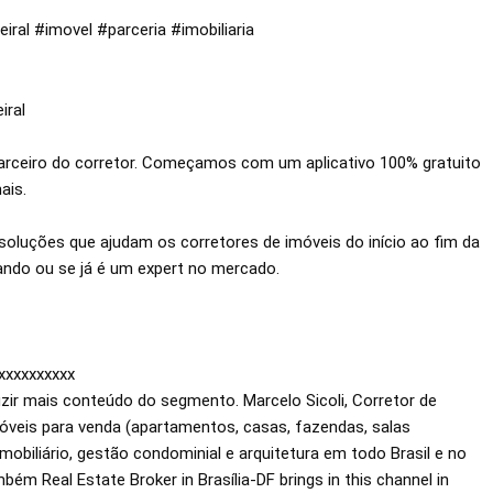
iral 
#imovel
#parceria
#imobiliaria
ral 

parceiro do corretor. Começamos com um aplicativo 100% gratuito 
is.

soluções que ajudam os corretores de imóveis do início ao fim da 
ndo ou se já é um expert no mercado.

xxxxxxxxx

zir mais conteúdo do segmento. Marcelo Sicoli, Corretor de 
óveis para venda (apartamentos, casas, fazendas, salas 
obiliário, gestão condominial e arquitetura em todo Brasil e no 
m Real Estate Broker in Brasília-DF brings in this channel in 