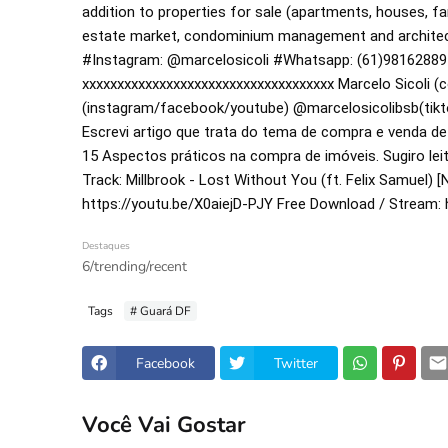
addition to properties for sale (apartments, houses, fa
estate market, condominium management and architectu
#Instagram
: @marcelosicoli 
#Whatsapp
: (61)98162889
xxxxxxxxxxxxxxxxxxxxxxxxxxxxxxxxxxxx Marcelo Sicoli (co
(instagram/facebook/youtube) @marcelosicolibsb(tiktok
Escrevi artigo que trata do tema de compra e venda de 
15 Aspectos práticos na compra de imóveis. Sugiro leitura.         
https://youtu.be/X0aiejD-PJY
 Free Download / Stream: 
Destaques
6/trending/recent
Tags
# Guará DF
Facebook
Twitter
Você Vai Gostar