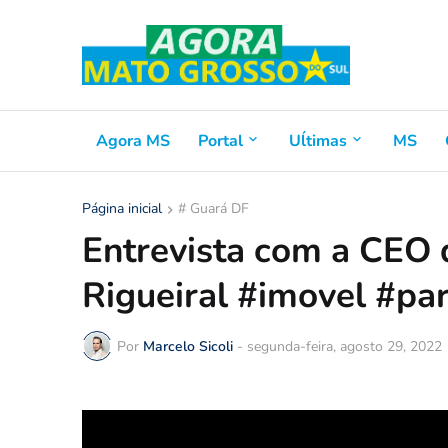
Agora MS
Portal
Uĺtimas
MS
Página inicial
# Guará DF
Entrevista com a CEO 
Rigueiral #imovel #par
Por
Marcelo Sicoli
-
segunda-feira, agosto 29, 2022