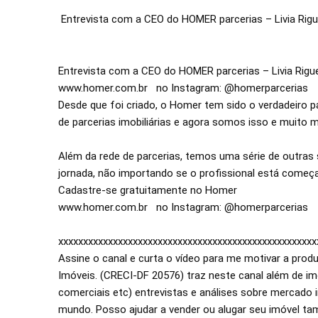
Entrevista com a CEO do HOMER parcerias – Livia Rigue
Entrevista com a CEO do HOMER parcerias – Livia Riguei
www.homer.com.br   no Instagram: @homerparcerias

Desde que foi criado, o Homer tem sido o verdadeiro 
de parcerias imobiliárias e agora somos isso e muito ma
Além da rede de parcerias, temos uma série de outras 
jornada, não importando se o profissional está começa
Cadastre-se gratuitamente no Homer

www.homer.com.br   no Instagram: @homerparcerias

xxxxxxxxxxxxxxxxxxxxxxxxxxxxxxxxxxxxxxxxxxxxxxxxxxxxx
Assine o canal e curta o vídeo para me motivar a produ
Imóveis. (CRECI-DF 20576) traz neste canal além de im
comerciais etc) entrevistas e análises sobre mercado im
mundo. Posso ajudar a vender ou alugar seu imóvel també