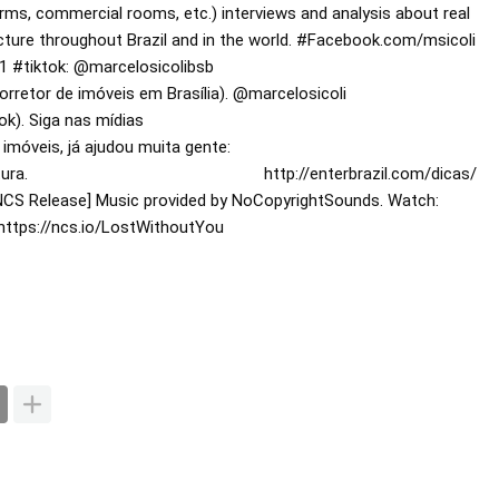
rms, commercial rooms, etc.) interviews and analysis about real 
re throughout Brazil and in the world. 
#Facebook
.com/msicoli 
1 
#tiktok
: @marcelosicolibsb 
rretor de imóveis em Brasília). @marcelosicoli 
). Siga nas mídias

imóveis, já ajudou muita gente:

                                            
http://enterbrazil.com/dicas/
Track: Millbrook - Lost Without You (ft. Felix Samuel) [NCS Release] Music provided by NoCopyrightSounds. Watch: 
https://ncs.io/LostWithoutYou