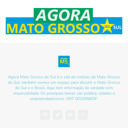
Agora Mato Grosso do Sul é o site de notícias do Mato Grosso
do Sul, também somos um espaço para discutir o Mato Grosso
do Sul e o Brasil. Aqui tem informação de verdade com
imparcialidade. Os principais temas são política, cidades e
empreendedorismo. DRT 0010556/DF.