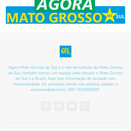
Agora Mato Grosso do Sul é o site de notícias do Mato Grosso
do Sul, também somos um espaço para discutir o Mato Grosso
do Sul e o Brasil. Aqui tem informação de verdade com
imparcialidade. Os principais temas são política, cidades e
empreendedorismo. DRT 0010556/DF.