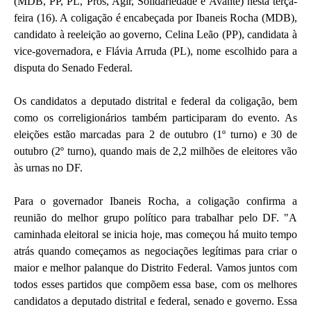
(MDB, PP, PL, Pros, Agir, Solidariedade e Avante) nesta terça-
feira (16). A coligação é encabeçada por Ibaneis Rocha (MDB),
candidato à reeleição ao governo, Celina Leão (PP), candidata à
vice-governadora, e Flávia Arruda (PL), nome escolhido para a
disputa do Senado Federal.
Os candidatos a deputado distrital e federal da coligação, bem
como os correligionários também participaram do evento. As
eleições estão marcadas para 2 de outubro (1º turno) e 30 de
outubro (2º turno), quando mais de 2,2 milhões de eleitores vão
às urnas no DF.
Para o governador Ibaneis Rocha, a coligação confirma a
reunião do melhor grupo político para trabalhar pelo DF. "A
caminhada eleitoral se inicia hoje, mas começou há muito tempo
atrás quando começamos as negociações legítimas para criar o
maior e melhor palanque do Distrito Federal. Vamos juntos com
todos esses partidos que compõem essa base, com os melhores
candidatos a deputado distrital e federal, senado e governo. Essa