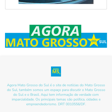
Agora Mato Grosso do Sul é o site de notícias do Mato Grosso
do Sul, também somos um espaço para discutir o Mato Grosso
do Sul e o Brasil. Aqui tem informação de verdade com
imparcialidade. Os principais temas são política, cidades e
empreendedorismo. DRT 0010556/DF.