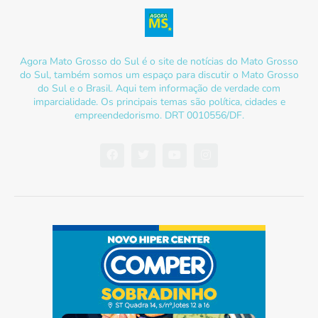
Agora Mato Grosso do Sul é o site de notícias do Mato Grosso
do Sul, também somos um espaço para discutir o Mato Grosso
do Sul e o Brasil. Aqui tem informação de verdade com
imparcialidade. Os principais temas são política, cidades e
empreendedorismo. DRT 0010556/DF.