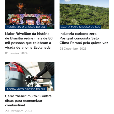
AGORA MATO GROSSO DO SUL
AGORA MATO GROSSO DO SUL
Maior Réveillon da história
Indústria carbono zero,
de Brasília reúne mais de 80
Posigraf conquista Selo
mil pessoas que celebram a
Clima Paraná pela quinta vez
virada de ano na Esplanada
28 Dezembro, 2023
01 Janeiro, 2024
AGORA MATO GROSSO DO SUL
Carro "bebe" muito? Confira
dicas para economizar
combustível
20 Dezembro, 2023