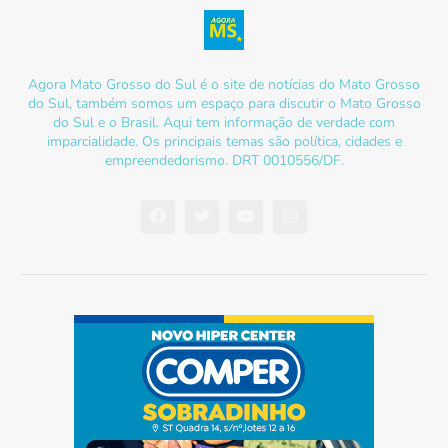
Agora Mato Grosso do Sul é o site de notícias do Mato Grosso
do Sul, também somos um espaço para discutir o Mato Grosso
do Sul e o Brasil. Aqui tem informação de verdade com
imparcialidade. Os principais temas são política, cidades e
empreendedorismo. DRT 0010556/DF.