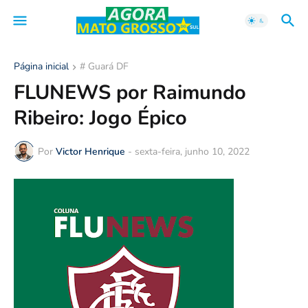
Página inicial
# Guará DF
FLUNEWS por Raimundo
Ribeiro: Jogo Épico
Por
Victor Henrique
-
sexta-feira, junho 10, 2022