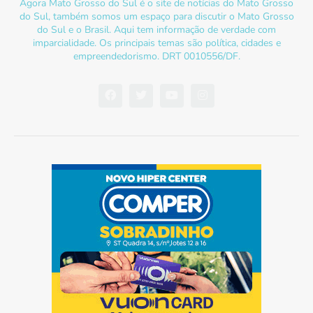
Agora Mato Grosso do Sul é o site de notícias do Mato Grosso
do Sul, também somos um espaço para discutir o Mato Grosso
do Sul e o Brasil. Aqui tem informação de verdade com
imparcialidade. Os principais temas são política, cidades e
empreendedorismo. DRT 0010556/DF.