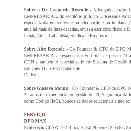
Sobre o Dr. Leonardo Resende -
 Advogado, co-fund
EMPRESARIAL, do escritório jurídico LFResende Advo
especializada em software na adequação e na implanta
atua há mais de duas décadas, em seu escritório físico e 
Penal, Civil, Trabalhista, Sindical e Empresarial.
Sobre Alex Rezende -
 Co Founder & CTO da DPO M
EMPRESARIAL é especialista Full Stack e possui 23 an
CDN’s. também é especializado em Sistema de Gestão da 
soluções TIC e Privacidade de
Dados.
Sobre Gustavo Moura -
 Co Founder & CFO da DPO M
22 anos de experiência em gestão de TI, Segurança da 
como Código (IaC), bancos de dados relacionais e não rel
SERVIÇO
DPO MAX
Endereço:
 CLSW 102 Bloco B, Ed Phoenix, Sala 83, S