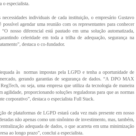
a o especialista.
necessidades individuais de cada instituição, o empresário Gustavo 
é possível agendar uma reunião com os representantes para conhecer 
. “O nosso diferencial está pautado em uma solução automatizada, 
 garantindo celeridade em toda a trilha de adequação, segurança na 
ratamento”, destaca o co-fundador.
dequada às  normas impostas pela LGPD e tenha a oportunidade de 
ao mercado, gerando garantias de segurança de dados. “A DPO MAX 
gTech, ou seja, uma empresa que utiliza da tecnologia de maneira 
m agilidade, proporcionando soluções reguladoras para que as normas 
te corporativo”, destaca o especialista Full Stack.
ção de plataformas de LGPD estará cada vez mais presente em nosso 
ideradas não apenas como um sinônimo de investimento, mas, também, 
centralização adequada de dados, o que acarreta em uma minimização 
esa ao longo prazo”, conclui a especialista.