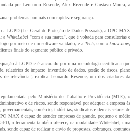
 Fundada por Leonardo Resende, Alex Rezende e Gustavo Moura, a 
sanar problemas pontuais com rapidez e segurança.
o da LGPD (Lei Geral de Proteção de Dados Pessoais), a DPO MAX 
: a 
WhiteLabel
 "com a sua marca", que é voltada para consultorias e 
o logo por meio de um software validado, e a 
Tech
, com o 
know-how
, 
ientes finais do segmento público e privado.
equação à LGPD e é ancorado por uma metodologia certificada que 
e, relatórios de impacto, inventário de dados, gestão de riscos, plano 
rais de relevância”, explica Leonardo Resende, um dos criadores da 
regulamentada pelo Ministério do Trabalho e Previdência (MTE), o 
inistrativo e de riscos, sendo responsável por adequar a empresa às 
vernamentais, comércio, indústrias, sindicatos e demais setores de 
 DPO MAX é capaz de atender empresas de grande, pequeno e médio 
GPD, a ferramenta também oferece, na modalidade Whitelabel, uma 
ds, sendo capaz de realizar o envio de propostas, cobranças, contratos 