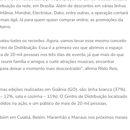
ribuição da rede, em Brasília. Além de descontos em várias linhas
tânia, Mondial, Electrolux, Dako, entre outras, a operação contará
mais ágil. Já para quem quiser comprar online, as promoções da
torno.
bateu todos os recordes. Agora, vamos levar esse mesmo conceito
tro de Distribuição. Essa é a primeira vez que abrimos o espaço
ca de 20 mil pessoas nos três dias de evento, já que mais do que
nir família e amigos e curtir atrações musicais, encontrar
o para deixar o momento mais descontraído", afirma Rildo Reis,
as edições realizadas em Goiânia (GO), são: linha branca (37%),
– 12%, sala e cozinha – 11%). O Centro de Distribuição localizado
ndidos na ação, e um público de mais de 20 mil pessoas.
ambém em Cuiabá, Belém, Maranhão e Manaus nos próximos meses.