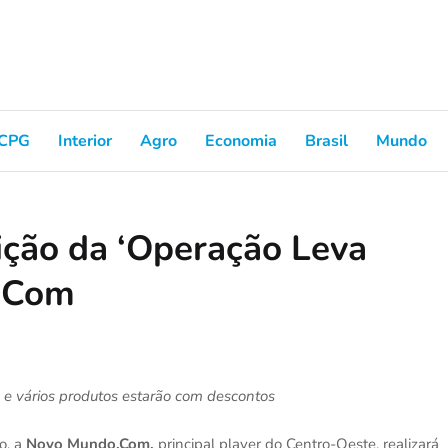
CPG
Interior
Agro
Economia
Brasil
Mundo
dição da ‘Operação Leva
 .Com
o e vários produtos estarão com descontos
o, a
Novo
Mundo.Com,
principal player do Centro-Oeste, realizará