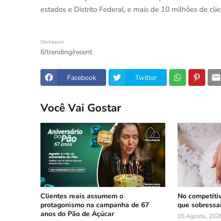
estados e Distrito Federal, e mais de 10 milhões de cli
Destaques
6/trending/recent
Facebook
Twitter
Você Vai Gostar
Clientes reais assumem o
No competiti
protagonismo na campanha de 67
que sobressa
anos do Pão de Açúcar
05 Agosto, 202