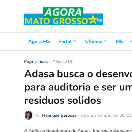
Agora MS
Portal
Uĺtimas
MS
Página inicial
# Guará DF
Adasa busca o desenv
para auditoria e ser u
residuos solidos
Por
Henrique Barbosa
-
segunda-feira, junho 06, 2
A Agência Reguladora de Águas, Energia e Saneamen