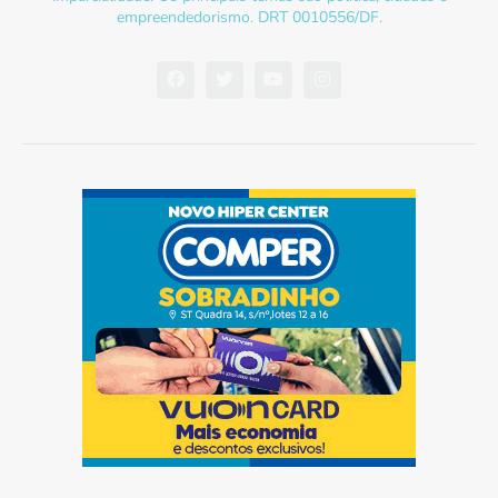
empreendedorismo. DRT 0010556/DF.