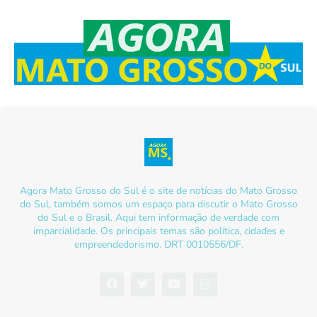
Agora Mato Grosso do Sul é o site de notícias do Mato Grosso
do Sul, também somos um espaço para discutir o Mato Grosso
do Sul e o Brasil. Aqui tem informação de verdade com
imparcialidade. Os principais temas são política, cidades e
empreendedorismo. DRT 0010556/DF.