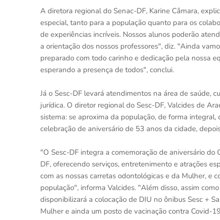
A diretora regional do Senac-DF, Karine Câmara, expli
especial, tanto para a população quanto para os cola
de experiências incríveis. Nossos alunos poderão aten
a orientação dos nossos professores", diz. "Ainda v
preparado com todo carinho e dedicação pela nossa eq
esperando a presença de todos", conclui.
Já o Sesc-DF levará atendimentos na área de saúde, cul
jurídica. O diretor regional do Sesc-DF, Valcides de Ar
sistema: se aproxima da população, de forma integral,
celebração de aniversário de 53 anos da cidade, depoi
"O Sesc-DF integra a comemoração de aniversário do G
DF, oferecendo serviços, entretenimento e atrações esp
com as nossas carretas odontológicas e da Mulher, e c
população", informa Valcides. "Além disso, assim como
disponibilizará a colocação de DIU no ônibus Sesc +
Mulher e ainda um posto de vacinação contra Covid-19 n