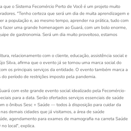
ca que o Sistema Fecomércio Perto de Você é um projeto muito
boradores. "Tenho certeza que será um dia de muita aprendizagem e
der a população e, ao mesmo tempo, aprender na prática, tudo com
amos fazer uma grande homenagem ao Guará, com um bolo enorme,
uipe de gastronomia. Será um dia muito proveitoso, estamos
tura, relacionamento com o cliente, educação, assistência social e
aújo Silva, afirma que o evento já se tornou uma marca social do
 com os principais serviços da entidade. O evento também marca a
s do período de restrições imposto pela pandemia.
uará com este grande evento social idealizado pela Fecomércio-
eciais para a data. Serão ofertados serviços essenciais de saúde
om o ônibus Sesc + Saúde — todos à disposição para cuidar da
 nas demais cidades que já visitamos, a área de saúde
 Saúde, agendamento para exames de mamografia na carreta Saúde
o local", explica.