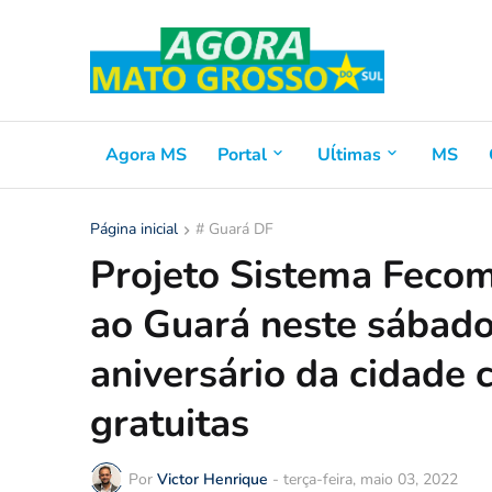
Agora MS
Portal
Uĺtimas
MS
Página inicial
# Guará DF
Projeto Sistema Fecom
ao Guará neste sábad
aniversário da cidade 
gratuitas
Por
Victor Henrique
-
terça-feira, maio 03, 2022