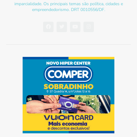
imparcialidade. Os principais temas são política, cidades e
empreendedorismo. DRT 0010556/DF.