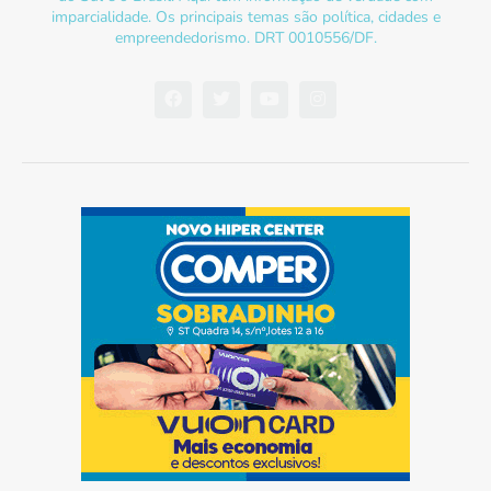
imparcialidade. Os principais temas são política, cidades e
empreendedorismo. DRT 0010556/DF.