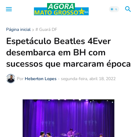
Página inicial
# Guará DF
Espetáculo Beatles 4Ever
desembarca em BH com
sucessos que marcaram época
Por
Heberton Lopes
-
segunda-feira, abril 18, 2022