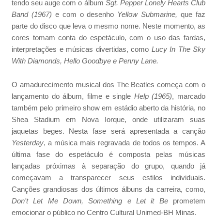
tendo seu auge com o álbum
Sgt. Pepper Lonely Hearts Club
Band (1967)
e com o desenho
Yellow Submarine,
que faz
parte do disco que leva o mesmo nome. Neste momento, as
cores tomam conta do espetáculo, com o uso das fardas,
interpretações e músicas divertidas, como
Lucy In The Sky
With Diamonds, Hello Goodbye e Penny Lane.
O amadurecimento musical dos The Beatles começa com o
lançamento do álbum, filme e single
Help (1965)
, marcado
também pelo primeiro show em estádio aberto da história, no
Shea Stadium em Nova Iorque, onde utilizaram suas
jaquetas beges. Nesta fase será apresentada a canção
Yesterday
, a música mais regravada de todos os tempos. A
última fase do espetáculo é composta pelas músicas
lançadas próximas à separação do grupo, quando já
começavam a transparecer seus estilos individuais.
Canções grandiosas dos últimos álbuns da carreira, como,
Don't Let Me Down, Something e Let it Be
prometem
emocionar o público no Centro Cultural Unimed-BH Minas.