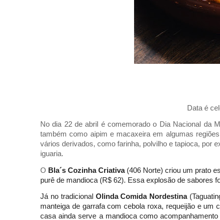
Data é cel
No dia 22 de abril é comemorado o Dia Nacional da Ma
também como aipim e macaxeira em algumas regiões do 
vários derivados, como farinha, polvilho e tapioca, por
iguaria. 
O 
Bla´s Cozinha Criativa
 (406 Norte) criou um prato es
purê de mandioca (R$ 62). Essa explosão de sabores fo
Já no tradicional 
Olinda Comida Nordestina 
(Taguatin
manteiga de garrafa com cebola roxa, requeijão e um c
casa ainda serve a mandioca como acompanhamento da 