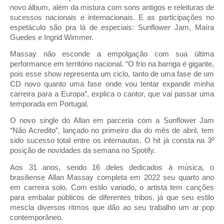
novo álbum, além da mistura com sons antigos e releituras de 
sucessos nacionais e internacionais. E as participações no 
espetáculo são pra lá de especiais: Sunflower Jam, Maíra 
Guedes e Ingrid Wimmer.
Massay não esconde a empolgação com sua última 
performance em território nacional. “O frio na barriga é gigante, 
pois esse show representa um ciclo, tanto de uma fase de um 
CD novo quanto uma fase onde vou tentar expandir minha 
carreira para a Europa”, explica o cantor, que vai passar uma 
temporada em Portugal. 
O novo single do Allan em parceria com a Sunflower Jam 
“Não Acredito”, lançado no primeiro dia do mês de abril, tem 
sido sucesso total entre os internautas. O hit já consta na 3º 
posição de novidades da semana no Spotify.
Aos 31 anos, sendo 16 deles dedicados à música, o 
brasiliense Allan Massay completa em 2022 seu quarto ano 
em carreira solo. Com estilo variado, o artista tem canções 
para embalar públicos de diferentes tribos, já que seu estilo 
mescla diversos ritmos que dão ao seu trabalho um ar pop 
contemporâneo. 