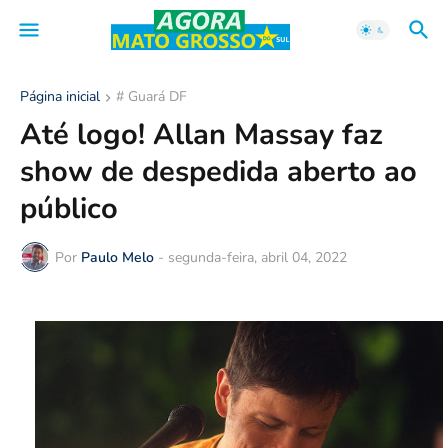
Página inicial
# Guará DF
Até logo! Allan Massay faz
show de despedida aberto ao
público
Por
Paulo Melo
-
segunda-feira, abril 04, 2022