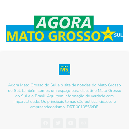
Agora Mato Grosso do Sul é o site de notícias do Mato Grosso
do Sul, também somos um espaço para discutir o Mato Grosso
do Sul e o Brasil. Aqui tem informação de verdade com
imparcialidade. Os principais temas são política, cidades e
empreendedorismo. DRT 0010556/DF.