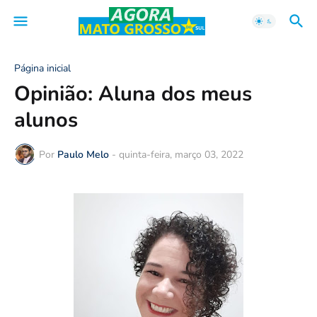
Página inicial
Opinião: Aluna dos meus
alunos
Por
Paulo Melo
-
quinta-feira, março 03, 2022